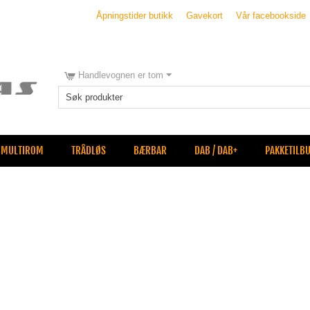
Åpningstider butikk
Gavekort
Vår facebookside
Handlevognen er tom
MULTIROM
TRÅDLØS
BÆRBAR
DAB / DAB+
PAKKETILB