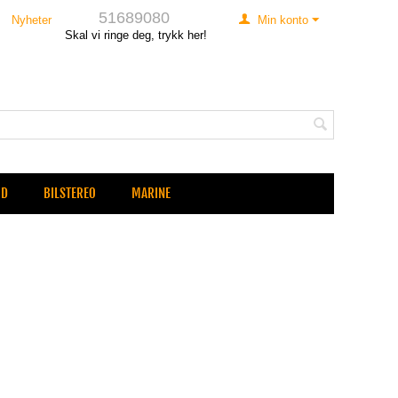
51689080
Nyheter
Min konto
Skal vi ringe deg, trykk her!
UD
BILSTEREO
MARINE