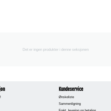
Det er ingen produkter i denne seksjonen
jon
Kundeservice
!
Ønskeliste
Sammenligning
Frakt, levering og betaling