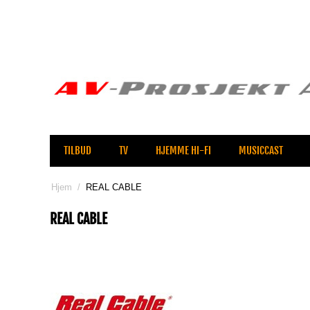
TILBUD
TV
HJEMME HI-FI
MUSICCAST
Hjem
/
REAL CABLE
REAL CABLE