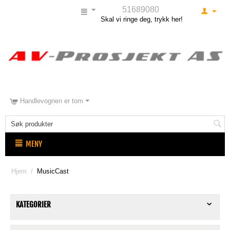
51689080
Skal vi ringe deg, trykk her!
Handlevognen er tom
MENY
Hjem
/
MusicCast
KATEGORIER