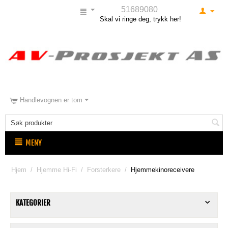
51689080
Skal vi ringe deg, trykk her!
Handlevognen er tom
MENY
Hjem
/
Hjemme Hi-Fi
/
Forsterkere
/
Hjemmekinoreceivere
KATEGORIER