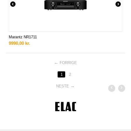
Marantz NR1711
9990,00
kr.
FORRIGE
1
2
NESTE