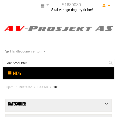
51689080
Skal vi ringe deg, trykk her!
Handlevognen er tom
MENY
Hjem
/
Bilstereo
/
Basser
/
10"
KATEGORIER