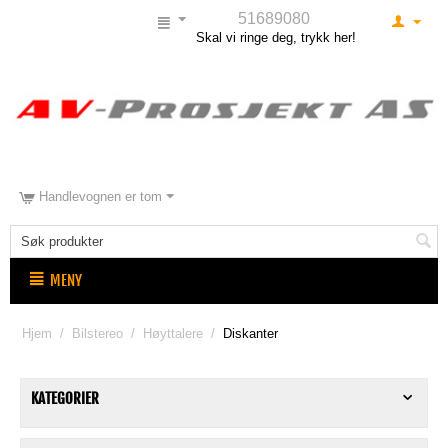
51689080
Skal vi ringe deg, trykk her!
Handlevognen er tom
MENY
Hjem
/
Bilstereo
/
Høyttalere
/
Diskanter
KATEGORIER