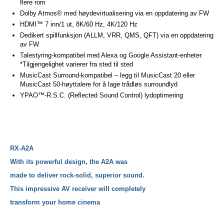
flere rom
Dolby Atmos® med høydevirtualisering via en oppdatering av FW
HDMI™ 7 inn/1 ut, 8K/60 Hz, 4K/120 Hz
Dedikert spillfunksjon (ALLM, VRR, QMS, QFT) via en oppdatering
av FW
Talestyring-kompatibel med Alexa og Google Assistant-enheter.
*Tilgjengelighet varierer fra sted til sted
MusicCast Surround-kompatibel – legg til MusicCast 20 eller
MusicCast 50-høyttalere for å lage trådløs surroundlyd
YPAO™-R.S.C. (Reflected Sound Control) lydoptimering
RX-A2A
With its powerful design, the A2A was
made to deliver rock-solid, superior sound.
This impressive AV receiver will completely
transform your home cinema
transform your home cinema