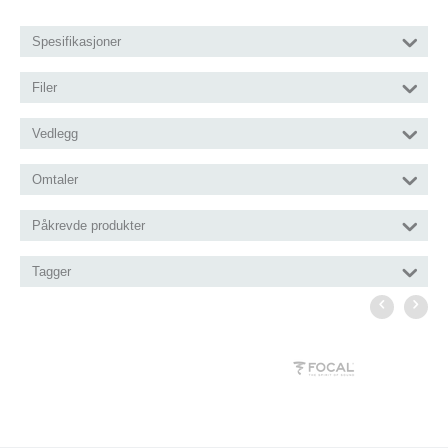
Spesifikasjoner
Filer
Vedlegg
Omtaler
Påkrevde produkter
Tagger