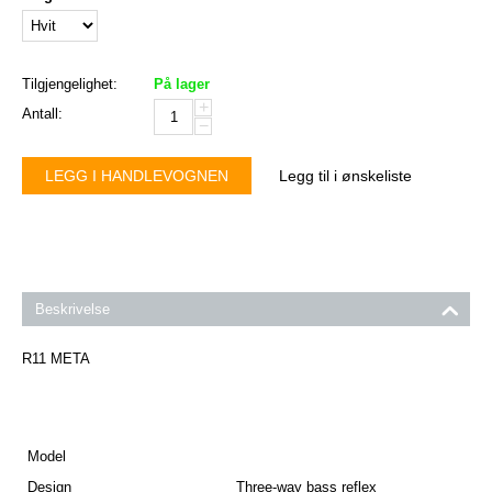
Tilgjengelighet:
På lager
+
Antall:
−
LEGG I HANDLEVOGNEN
Legg til i ønskeliste
Beskrivelse
R11 META
Model
Design
Three-way bass reflex