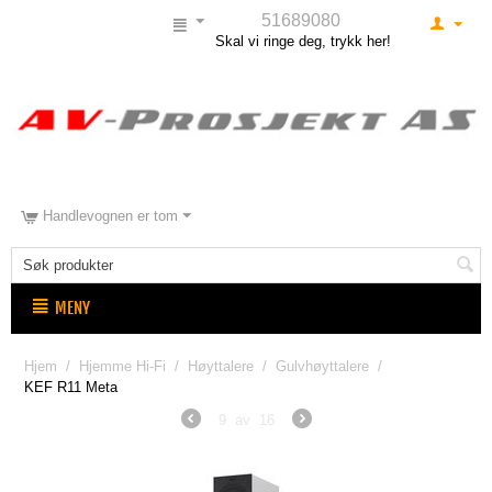
51689080
Skal vi ringe deg, trykk her!
Handlevognen er tom
MENY
Hjem
/
Hjemme Hi-Fi
/
Høyttalere
/
Gulvhøyttalere
/
KEF R11 Meta
9
av
16