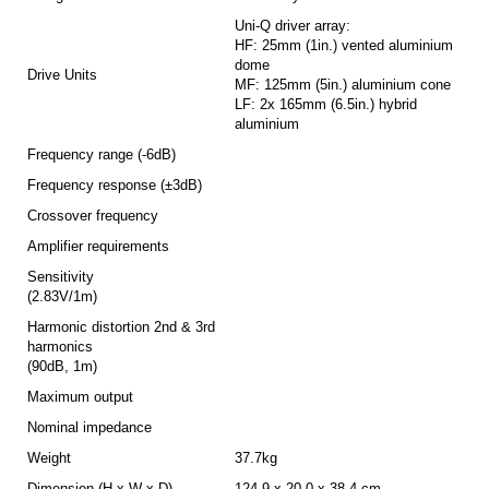
Uni-Q driver array:
HF: 25mm (1in.) vented aluminium
dome
Drive Units
MF: 125mm (5in.) aluminium cone
LF: 2x 165mm (6.5in.) hybrid
aluminium
Frequency range (-6dB)
Frequency response (±3dB)
Crossover frequency
Amplifier requirements
Sensitivity
(2.83V/1m)
Harmonic distortion 2nd & 3rd
harmonics
(90dB, 1m)
Maximum output
Nominal impedance
Weight
37.7kg
Dimension (H x W x D)
124,9 x 20,0 x 38,4 cm